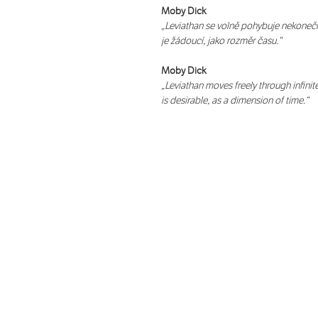
Moby Dick
„Leviathan se volně pohybuje nekoneč
je žádoucí, jako rozměr času.“
Moby Dick
„Leviathan moves freely through infin
is desirable, as a dimension of time.“