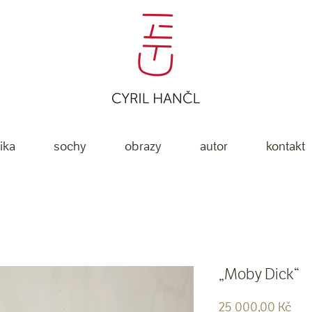
ika
sochy
obrazy
autor
kontakt
„Moby Dick“
Cen
25 000,00 Kč