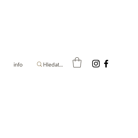
info
a