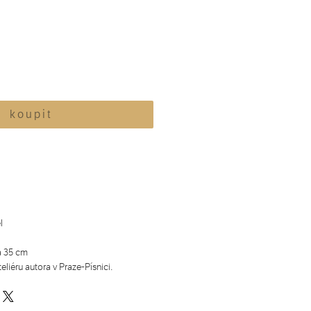
k o u p i t
l
a 35 cm
eliéru autora v Praze-Písnici.