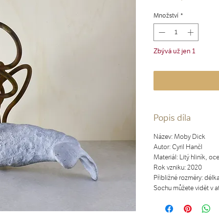
Množství
*
Zbývá už jen 1
Popis díla
Název: Moby Dick
Autor: Cyril Hančl
Materiál: Litý hliník, oce
Rok vzniku: 2020
Přibližné rozměry: délk
Sochu můžete vidět v at