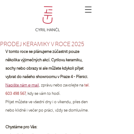
PRODEJ KERAMIKY V ROCE 2025
V tomto roce se plánujeme zúčastnit pouze 
několika výjimečných akcí. Cyrilovu keramiku, 
sochy nebo obrazy si ale můžete kdykoli přijet 
vybrat do našeho showroomu v Praze 4 - Písnici.
Napište nám e-mail
,
 zprávu nebo zavolejte na
 tel. 
603 498 567
, kdy se vám to hodí.
Přijet můžete ve všední dny i o víkendu, přes den 
nebo klidně i večer po práci, vždy se domluvíme.
Chystáme pro Vás: