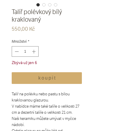
Talíř polévkový bílý
kraklovaný
Cena
550,00 Kč
Množství
*
Zbývá už jen 6
k o u p i t
Talíř na polévku nebo pastu s bílou
kraklovanou glazurou.
V nabídce máme také talíře o velikosti 27
cm a dezertní talíře o velikosti 21 cm.
Naši keramiku můžete umývat v myčce
nádobí.
Odstín glazury se může lišit od