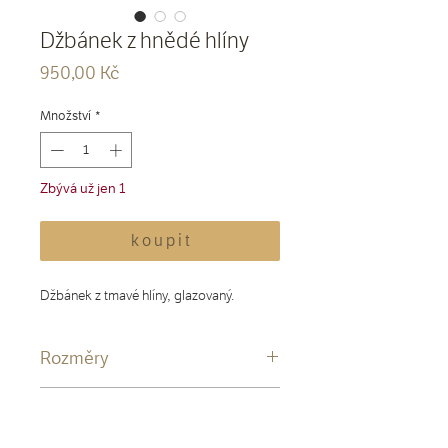
Džbánek z hnědé hlíny
Cena
950,00 Kč
Množství
*
Zbývá už jen 1
k o u p i t
Džbánek z tmavé hlíny, glazovaný.
Rozměry
Výška cca 12 cm.
Materiál