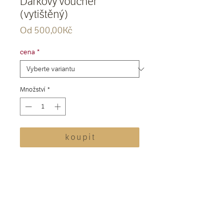
Dárkový voucher
(vytištěný)
Zvýhodněná
Od
500,00Kč
cena
cena
*
Množství
*
k o u p i t
Dárkový voucher v hodnotě dle Vašeho
výběru, který Vám zašleme v obálce. Lze
jej uplatnit na nákup naší keramiky do 1
roku od zakoupení, a to jak při osobním
nákupu, tak na úhradu objednávky z e-
shopu.