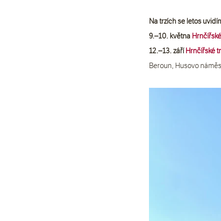
Na trzích se letos uvid
9.–10. května 
Hrnčířské
12.–13. září 
Hrnčířské t
Beroun, Husovo náměs