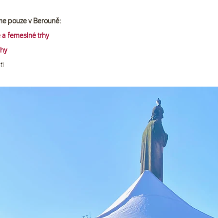
íme pouze v Berouně:
 a řemeslné trhy
rhy
tí