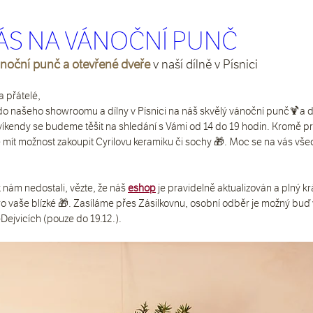
ÁS NA VÁNOČNÍ PUNČ
noční punč a otevřené dveře
v naší dílně v Písnici
 a přátelé,
 do našeho showroomu a dílny v Písnici na náš skvělý vánoční punč🍹a 
víkendy se budeme těšit na shledání s Vámi od 14 do 19 hodin. Kromě pro
 mít možnost zakoupit Cyrilovu keramiku či sochy 🎁. Moc se na vás vše
 nám nedostali, vězte, že náš 
eshop
 je pravidelně aktualizován a plný k
 vaše blízké 🎁. Zasíláme přes Zásilkovnu, osobní odběr je možný buď v 
Dejvicích (pouze do 19.12.).