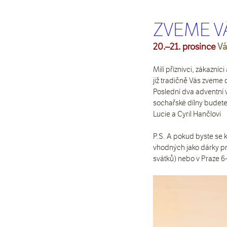
ZVEME V
20.–21. prosince 
Vá
Milí příznivci, zákazníci
již tradičně Vás zveme
Poslední dva adventní 
sochařské dílny budete
Lucie a Cyril Hančlovi 
P.S. A pokud byste se k
vhodných jako dárky pro
svátků) nebo v Praze 6-