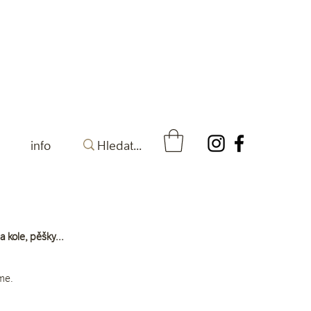
info
 kole, pěšky...
íme.