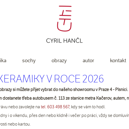
ika
sochy
obrazy
autor
kontakt
KERAMIKY V ROCE 2026
brazy si můžete přijet vybrat do našeho showroomu v Praze 4 - Písnici.
m dostanete třeba autobusem č. 113 ze stanice metra Kačerov, autem, na
rávu nebo zavolejte na
 tel. 603 498 567
, kdy se vám to hodí.
 dny i o víkendu, přes den nebo klidně i večer po práci, vždy se domluv
osti nebo kartou.