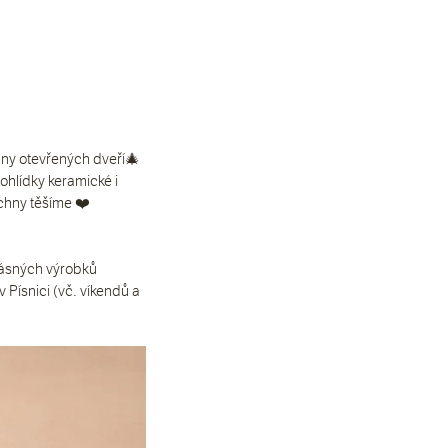
dny otevřených dveří🎄
hlídky keramické i 
chny těšíme ❤️
rásných výrobků 
Písnici (vč. víkendů a 