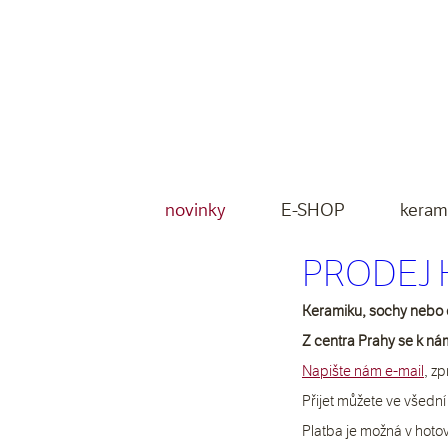
novinky
E-SHOP
keram
PRODEJ 
Keramiku, sochy nebo o
Z centra Prahy se k ná
Napište nám e-mail
,
 zp
Přijet můžete ve všední
Platba je možná v hotov