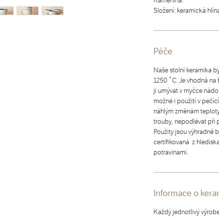
Kamenina.
Složení: keramická hlína
Péče
Naše stolní keramika b
1250 ˚C. Je vhodná na 
ji umývat v myčce nádob
možné i použití v pečíc
náhlým změnám teploty 
trouby, nepodlévat při
Použity jsou výhradně b
certifikovaná z hledisk
potravinami.
Informace o kera
Každý jednotlivý výrob