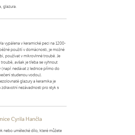
, glazura.
yla vypálena v keramické peci na 1200-
běžné použití v domácnosti, je možné
í, používat v mikrovlnné troubě. Je
í troubě, avšak je třeba se vyhnout
(např. nedávat z lednice přímo do
 pečení studenou vodou).
ezolovnaté glazury a keramika je
a zdravotní nezávadnosti pro styk s
mice Cyrila Hančla
ek nebo umělecké dílo, které můžete