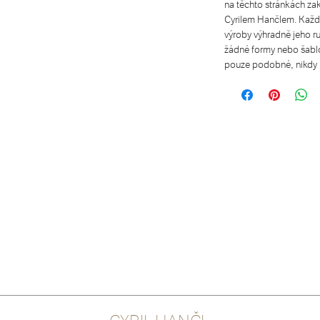
na těchto stránkách zak
Cyrilem Hančlem. Každ
výroby výhradně jeho r
žádné formy nebo šablon
pouze podobné, nikdy 