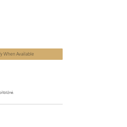
fy When Available
řibližné.