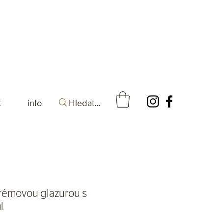
t
info
krémovou glazurou s
l