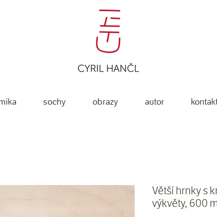
mika
sochy
obrazy
autor
kontak
Větší hrnky s 
výkvěty, 600 m