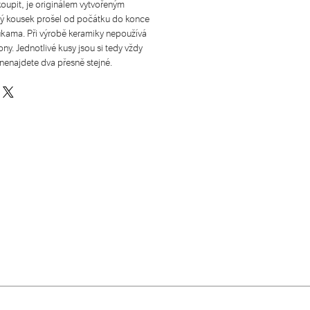
oupit, je originálem vytvořeným
ý kousek prošel od počátku do konce
ukama. Při výrobě keramiky nepoužívá
y. Jednotlivé kusy jsou si tedy vždy
nenajdete dva přesně stejné.