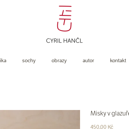
ika
sochy
obrazy
autor
kontakt
Misky v glazuř
Cena
450,00 Kč