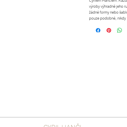
Cyrilem Hančlem. Každ
výroby výhradně jeho r
žádné formy nebo šablon
pouze podobné, nikdy 