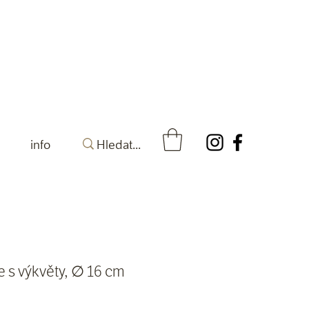
info
e s výkvěty, ∅ 16 cm