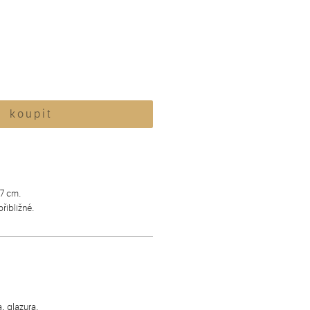
k o u p i t
7 cm.
řibližné.
, glazura.