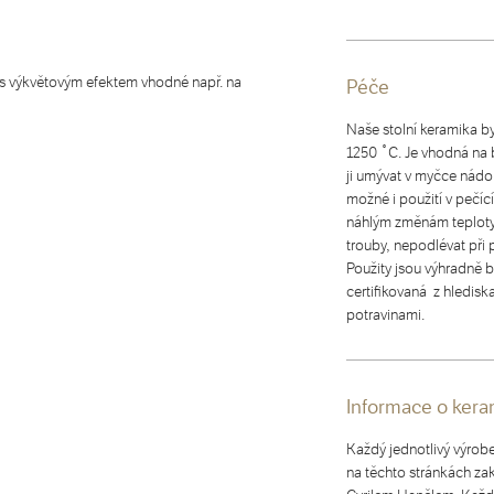
s výkvětovým efektem vhodné např. na
Péče
Naše stolní keramika b
1250 ˚C. Je vhodná na 
ji umývat v myčce nádob
možné i použití v pečíc
náhlým změnám teploty 
trouby, nepodlévat při
Použity jsou výhradně b
certifikovaná z hledisk
potravinami.
Informace o kera
Každý jednotlivý výrob
na těchto stránkách zak