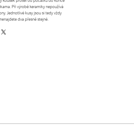
ý kousek prošel od počátku do konce
ukama. Při výrobě keramiky nepoužívá
y. Jednotlivé kusy jsou si tedy vždy
nenajdete dva přesně stejné.