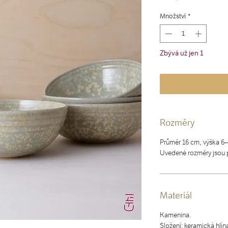
Množství
*
Zbývá už jen 1
Rozměry
Průměr 16 cm, výška 6–
Uvedené rozměry jsou p
Materiál
Kamenina.
Složení: keramická hlína