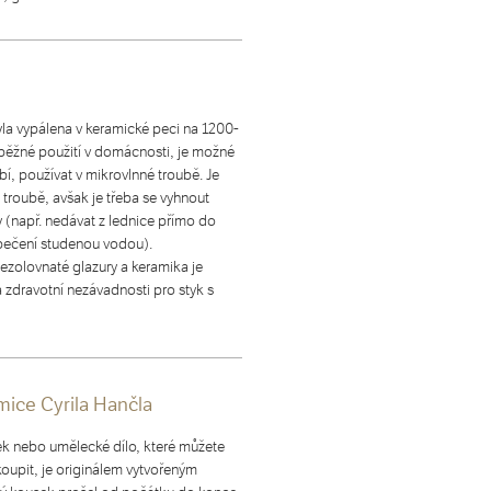
yla vypálena v keramické peci na 1200-
běžné použití v domácnosti, je možné
í, používat v mikrovlnné troubě. Je
í troubě, avšak je třeba se vyhnout
(např. nedávat z lednice přímo do
 pečení studenou vodou).
ezolovnaté glazury a keramika je
a zdravotní nezávadnosti pro styk s
mice Cyrila Hančla
ek nebo umělecké dílo, které můžete
oupit, je originálem vytvořeným