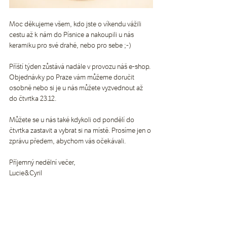
Moc děkujeme všem, kdo jste o víkendu vážili 
cestu až k nám do Písnice a nakoupili u nás 
keramiku pro své drahé, nebo pro sebe ;-)
Příští týden zůstává nadále v provozu náš e-shop. 
Objednávky po Praze vám můžeme doručit 
osobně nebo si je u nás můžete vyzvednout až 
do čtvrtka 23.12. 
Můžete se u nás také kdykoli od pondělí do 
čtvrtka zastavit a vybrat si na místě. Prosíme jen o 
zprávu předem, abychom vás očekávali. 
Příjemný nedělní večer,
Lucie&Cyril