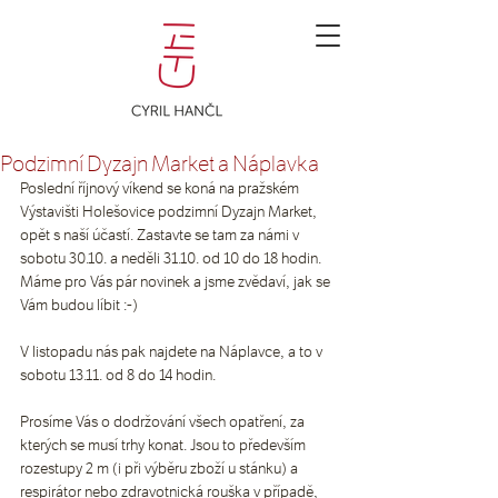
Podzimní Dyzajn Market a Náplavka
Poslední říjnový víkend se koná na pražském 
Výstavišti Holešovice podzimní Dyzajn Market, 
opět s naší účastí. Zastavte se tam za námi v 
sobotu 30.10. a neděli 31.10. od 10 do 18 hodin.
Máme pro Vás pár novinek a jsme zvědaví, jak se 
Vám budou líbit :-) 
V listopadu nás pak najdete na Náplavce, a to v 
sobotu 13.11. od 8 do 14 hodin.
Prosíme Vás o dodržování všech opatření, za 
kterých se musí trhy konat. Jsou to především 
rozestupy 2 m (i při výběru zboží u stánku) a 
respirátor nebo zdravotnická rouška v případě, 